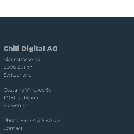
Chili Digital AG
Klausstrasse 43
8008 Zürich
Switzerland
Cesta na Vrhovce 5c
1000 Ljubljana
Slowenien
Phone
+41 44 315 90 00
Contact