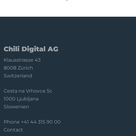
Chili Digital AG
Klausstrasse 43
8008 Zürich
Switzerland
Cesta na Vrhovce 5c
1000 Ljubljana
Slowenien
Phone
+41 44 315 90 00
Contact