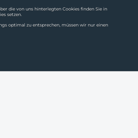
r die von uns hinterlegten Cookies finden Sie in
es setzen.
Technologien
Kontakt
Chili Products
DE
|
EN
ings optimal zu entsprechen, müssen wir nur einen
eschichten
News & Blogs
Über uns