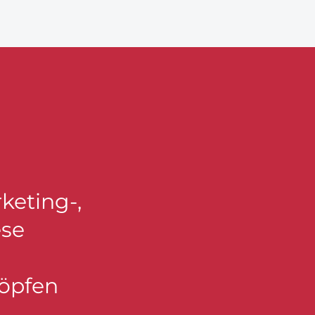
keting-,
ese
höpfen