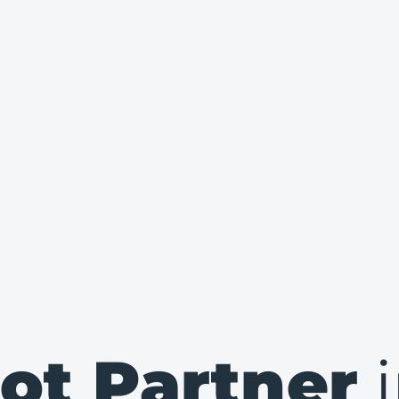
ot Partner
i