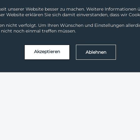
it unserer Website besser zu machen. Weitere Informationen übe
r Website erklären Sie sich damit einverstanden, dass wir Cooki
Downloads
Support
en nicht verfolgt. Um Ihren Wünschen und Einstellungen allerd
Services
Solutions
Branchen
Erfolgsg
l nicht noch einmal treffen müssen.
Akzeptieren
Ablehnen