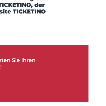
TICKETINO, der
bsite TICKETINO
sten Sie Ihren
!