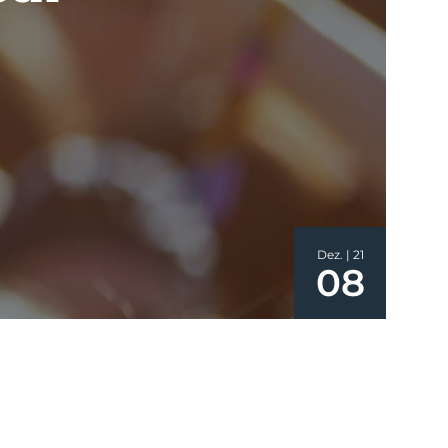
Dez. | 21
08