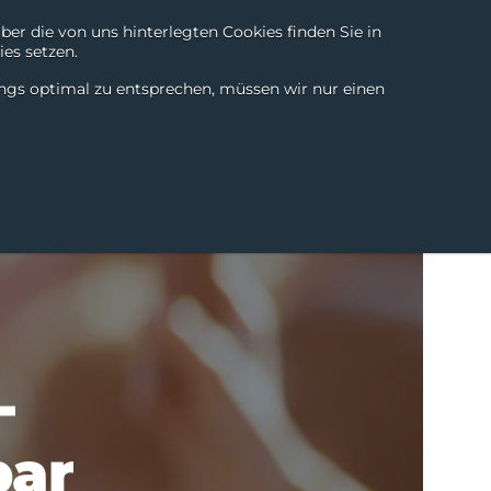
r die von uns hinterlegten Cookies finden Sie in
es setzen.
rt
Technologien
Kontakt
Chili Products
DE
ings optimal zu entsprechen, müssen wir nur einen
eschichten
News & Blogs
Über uns
-
bar