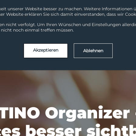
it unserer Website besser zu machen. Weitere Informationen übe
r Website erklären Sie sich damit einverstanden, dass wir Cooki
Downloads
Suppo
en nicht verfolgt. Um Ihren Wünschen und Einstellungen allerd
Services
Solutions
Branchen
Erfolgsg
l nicht noch einmal treffen müssen.
Akzeptieren
Ablehnen
TINO Organizer 
ces besser sicht