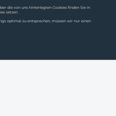
r die von uns hinterlegten Cookies finden Sie in
es setzen.
Technologien
Kontakt
Chili Products
DE
|
EN
ings optimal zu entsprechen, müssen wir nur einen
eschichten
News & Blogs
Über uns