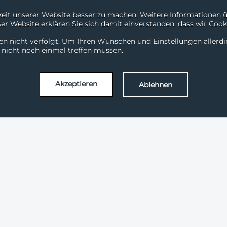
it unserer Website besser zu machen. Weitere Informationen übe
r Website erklären Sie sich damit einverstanden, dass wir Cooki
Downloads
Support
en nicht verfolgt. Um Ihren Wünschen und Einstellungen allerd
Services
Solutions
Branchen
Erfolgsg
l nicht noch einmal treffen müssen.
Akzeptieren
Ablehnen