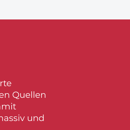
rte
nen Quellen
amit
massiv und