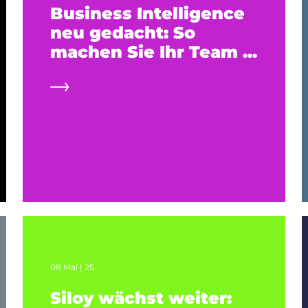
Business Intelligence
neu gedacht: So
machen Sie Ihr Team ...
08 Mai | 25
Siloy wächst weiter: