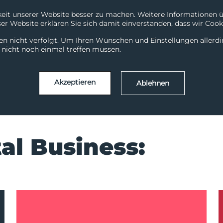
it unserer Website besser zu machen. Weitere Informationen übe
r Website erklären Sie sich damit einverstanden, dass wir Cooki
Downloads
Support
en nicht verfolgt. Um Ihren Wünschen und Einstellungen allerd
Services
Solutions
Branchen
Erfolgsg
l nicht noch einmal treffen müssen.
Akzeptieren
Ablehnen
tal Business: