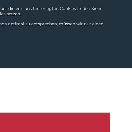
r die von uns hinterlegten Cookies finden Sie in
es setzen.
Technologien
Kontakt
Chili Products
DE
|
EN
ings optimal zu entsprechen, müssen wir nur einen
eschichten
News & Blogs
Über uns