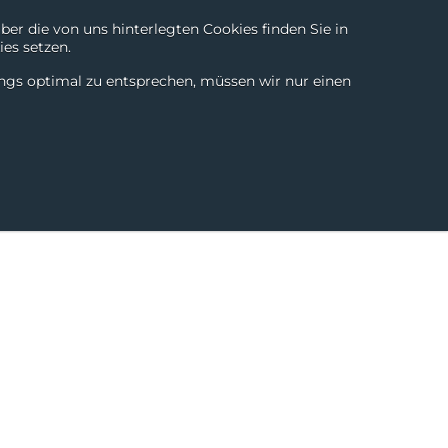
r die von uns hinterlegten Cookies finden Sie in
es setzen.
Technologien
Kontakt
Chili Products
DE
|
EN
ings optimal zu entsprechen, müssen wir nur einen
eschichten
News & Blogs
Über uns